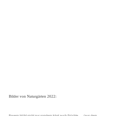
Bilder von Naturgärten 2022:
Bayern blüht nicht nur sondern trägt auch Früchte….. (aus dem