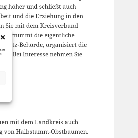
ung höher und schließt auch
rbeit und die Erziehung in den
ßen Sie mit dem Kreisverband
 übernimmt die eigentliche
schutz-Behörde, organisiert die
n zu
ung. Bei Interesse nehmen Sie
as
men mit dem Landkreis auch
ung von Halbstamm-Obstbäumen.