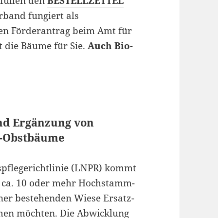
 füllen den
BESTELLZETTEL
rband fungiert als
chen Förderantrag beim Amt für
t die Bäume für Sie.
Auch Bio-
nd Ergänzung von
m-Obstbäume
spflegerichtlinie (LNPR) kommt
it ca. 10 oder mehr Hochstamm-
ner bestehenden Wiese Ersatz-
en möchten. Die Abwicklung