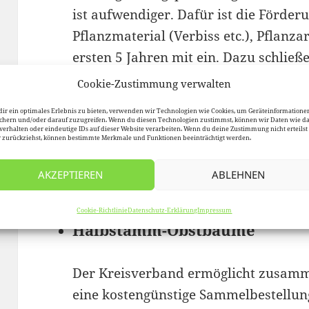
ist aufwendiger. Dafür ist die Förder
Pflanzmaterial (Verbiss etc.), Pflanza
ersten 5 Jahren mit ein. Dazu schlie
eine Vereinbarung. Der Kreisverband
Cookie-Zustimmung verwalten
Förder-Antragstellung über die Natur
ir ein optimales Erlebnis zu bieten, verwenden wir Technologien wie Cookies, um Geräteinformatione
Bäume und betreut Sie bei der Erzieh
chern und/oder darauf zuzugreifen. Wenn du diesen Technologien zustimmst, können wir Daten wie d
verhalten oder eindeutige IDs auf dieser Website verarbeiten. Wenn du deine Zustimmung nicht erteilst
 zurückziehst, können bestimmte Merkmale und Funktionen beeinträchtigt werden.
mit uns Kontakt auf.
AKZEPTIEREN
ABLEHNEN
Cookie-Richtlinie
Datenschutz-Erklärung
Impressum
Halbstamm-Obstbäume
Der Kreisverband ermöglicht zusam
eine kostengünstige Sammelbestell