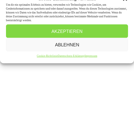
Um dir ein optimales Erlebnis zu bieten, verwenden wir Technologien wie Cookies, um
Geräteinformationen zu speichern und/oder darauf zuzugreifen. Wenn du diesen Technologien zustimmst,
können wir Daten wie das Surfverhalten oder eindeutige IDs auf dieser Website verarbeiten. Wenn du
deine Zustimmung nicht erteilst oder zurückziehst, können bestimmte Merkmale und Funktionen
beeinträchtigt werden.
AKZEPTIEREN
ABLEHNEN
Cookie-Richtlinie
Datenschutz-Erklärung
Impressum