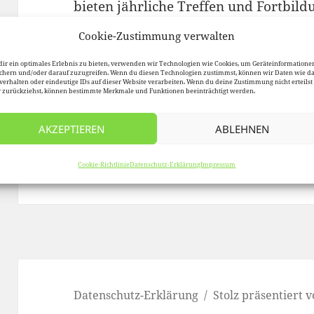
bieten jährliche Treffen und Fortbild
Arbeit als auch für den „Graubereich“ 
Cookie-Zustimmung verwalten
etc.) an.
ir ein optimales Erlebnis zu bieten, verwenden wir Technologien wie Cookies, um Geräteinformatione
chern und/oder darauf zuzugreifen. Wenn du diesen Technologien zustimmst, können wir Daten wie d
verhalten oder eindeutige IDs auf dieser Website verarbeiten. Wenn du deine Zustimmung nicht erteilst
Wer sich einbringen möchte und noch
 zurückziehst, können bestimmte Merkmale und Funktionen beeinträchtigt werden.
sich gerne beim Kreisverband in der
U
AKZEPTIEREN
ABLEHNEN
melden (0 95 71 – 18 90 34).
Cookie-Richtlinie
Datenschutz-Erklärung
Impressum
Datenschutz-Erklärung
Stolz präsentiert