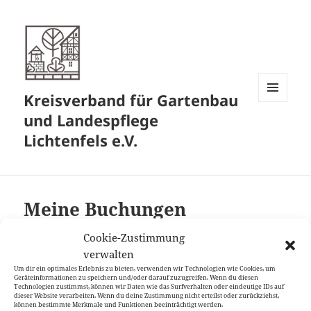
Kreisverband für Gartenbau
MENÜ
und Landespflege
UND
WIDGETS
Lichtenfels e.V.
Meine Buchungen
Cookie-Zustimmung
CONTENTS
verwalten
Um dir ein optimales Erlebnis zu bieten, verwenden wir Technologien wie Cookies, um
Geräteinformationen zu speichern und/oder darauf zuzugreifen. Wenn du diesen
Technologien zustimmst, können wir Daten wie das Surfverhalten oder eindeutige IDs auf
Datenschutz-Erklärung
Stolz präsentiert von WordPress
dieser Website verarbeiten. Wenn du deine Zustimmung nicht erteilst oder zurückziehst,
können bestimmte Merkmale und Funktionen beeinträchtigt werden.